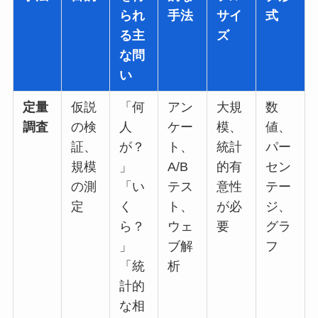
られ
手法
サイ
式
る主
ズ
な問
い
定量
仮説
「何
アン
大規
数
調査
の検
人
ケー
模、
値、
証、
が？
ト、
統計
パー
規模
」
A/B
的有
セン
の測
「い
テス
意性
テー
定
く
ト、
が必
ジ、
ら？
ウェ
要
グラ
」
ブ解
フ
「統
析
計的
な相