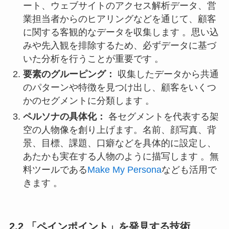
ート、ウェブサイトのアクセス解析データ、営
業担当者からのヒアリングなどを通じて、顧客
に関する客観的なデータを収集します 。思い込
みや先入観を排除するため、必ずデータに基づ
いた分析を行うことが重要です 。
要素のグルーピング：
収集したデータから共通
のパターンや特徴を見つけ出し、顧客をいくつ
かのセグメントに分類します 。
ペルソナの具体化：
各セグメントを代表する架
空の人物像を創り上げます。名前、顔写真、背
景、目標、課題、口癖などを具体的に設定し、
あたかも実在する人物のように描写します 。無
料ツールである
Make My Persona
なども活用で
きます 。
2.2 「ペインポイント」を発見する技術