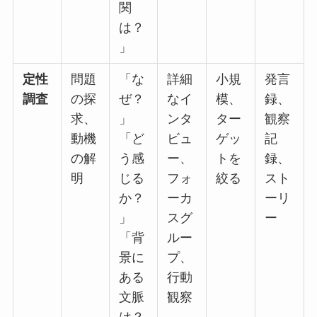
関
は？
」
定性
問題
「な
詳細
小規
発言
調査
の探
ぜ？
なイ
模、
録、
求、
」
ンタ
ター
観察
動機
「ど
ビュ
ゲッ
記
の解
う感
ー、
トを
録、
明
じる
フォ
絞る
スト
か？
ーカ
ーリ
」
スグ
ー
「背
ルー
景に
プ、
ある
行動
文脈
観察