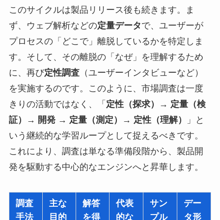
このサイクルは製品リリース後も続きます。ま
ず、ウェブ解析などの
定量データ
で、ユーザーが
プロセスの「どこで」離脱しているかを特定しま
す。そして、その離脱の「なぜ」を理解するため
に、再び
定性調査
（ユーザーインタビューなど）
を実施するのです。このように、市場調査は一度
きりの活動ではなく、「
定性（探求）→ 定量（検
証）→ 開発 → 定量（測定）→ 定性（理解）
」と
いう継続的な学習ループとして捉えるべきです。
これにより、調査は単なる準備段階から、製品開
発を駆動する中心的なエンジンへと昇華します。
調査
主な
解答
代表
サン
デー
手法
目的
を得
的な
プル
タ形