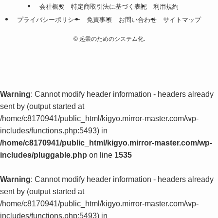
会社概要
特定商取引法に基づく表記
利用規約
プライバシーポリシー
免責事項
お問い合わせ
サイトマップ
©
起業のためのシステム化.
Warning
: Cannot modify header information - headers already
sent by (output started at
/home/c8170941/public_html/kigyo.mirror-master.com/wp-
includes/functions.php:5493) in
/home/c8170941/public_html/kigyo.mirror-master.com/wp-
includes/pluggable.php
on line
1535
Warning
: Cannot modify header information - headers already
sent by (output started at
/home/c8170941/public_html/kigyo.mirror-master.com/wp-
includes/functions.php:5493) in