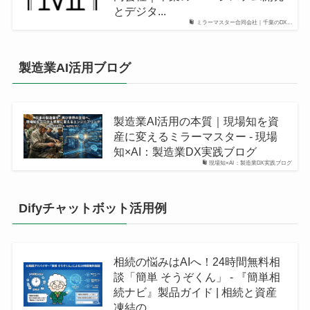
とデジタ...
ミラーマスター合同会社｜千葉のDX...
製造業AI活用ブログ
製造業AI活用の本質｜現場知を資
産に変えるミラーマスター - 現場
知×AI：製造業DX実践ブログ
現場知×AI：製造業DX実践ブログ
Difyチャットボット活用例
相続の悩みはAIへ！24時間無料相
談「簡単 そうぞくん」 - 『簡単相
続ナビ』製品ガイド | 相続と資産
凍結の...