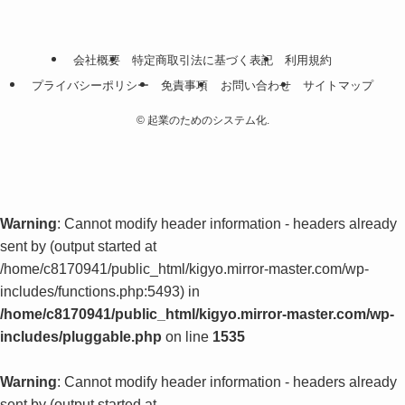
会社概要
特定商取引法に基づく表記
利用規約
プライバシーポリシー
免責事項
お問い合わせ
サイトマップ
©
起業のためのシステム化.
Warning
: Cannot modify header information - headers already
sent by (output started at
/home/c8170941/public_html/kigyo.mirror-master.com/wp-
includes/functions.php:5493) in
/home/c8170941/public_html/kigyo.mirror-master.com/wp-
includes/pluggable.php
on line
1535
Warning
: Cannot modify header information - headers already
sent by (output started at