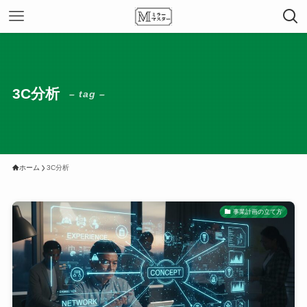
3C分析
– tag –
ホーム
3C分析
事業計画の立て方