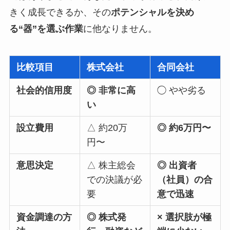
きく成長できるか、その
ポテンシャルを決め
る“器”を選ぶ作業
に他なりません。
比較項目
株式会社
合同会社
社会的信用度
◎ 非常に高
◯ やや劣る
い
設立費用
△ 約20万
◎ 約6万円〜
円〜
意思決定
△ 株主総会
◎ 出資者
での決議が必
（社員）の合
要
意で迅速
資金調達の方
◎ 株式発
× 選択肢が極