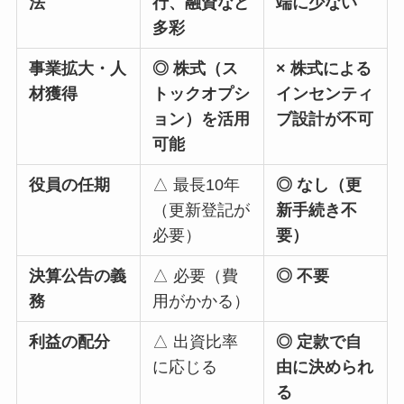
法
行、融資など
端に少ない
多彩
事業拡大・人
◎ 株式（ス
× 株式による
材獲得
トックオプシ
インセンティ
ョン）を活用
ブ設計が不可
可能
役員の任期
△ 最長10年
◎ なし（更
（更新登記が
新手続き不
必要）
要）
決算公告の義
△ 必要（費
◎ 不要
務
用がかかる）
利益の配分
△ 出資比率
◎ 定款で自
に応じる
由に決められ
る