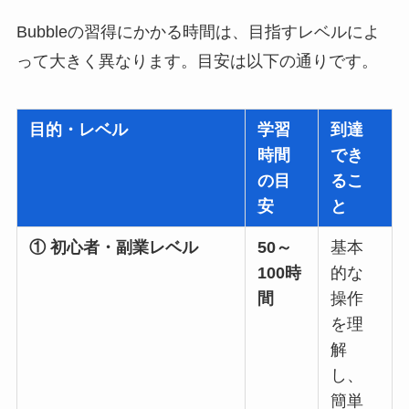
Bubbleの習得にかかる時間は、目指すレベルによ
って大きく異なります。目安は以下の通りです。
目的・レベル
学習
到達
時間
でき
の目
るこ
安
と
① 初心者・副業レベル
50～
基本
100時
的な
間
操作
を理
解
し、
簡単