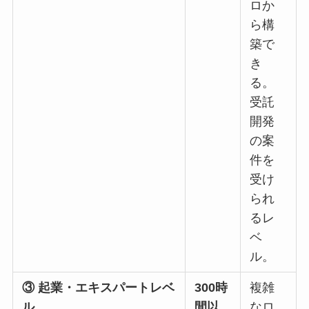
ロか
ら構
築で
き
る。
受託
開発
の案
件を
受け
られ
るレ
ベ
ル。
③ 起業・エキスパートレベ
300時
複雑
ル
間以
なロ