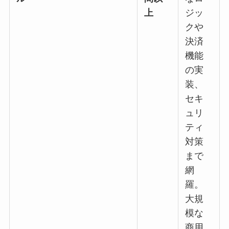
上
ジッ
クや
決済
機能
の実
装、
セキ
ュリ
ティ
対策
まで
網
羅。
大規
模な
商用