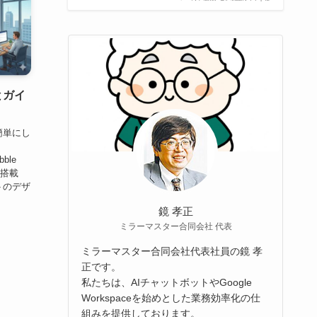
とガイ
簡単にし
、
ble
を搭載
トのデザ
鏡 孝正
ミラーマスター合同会社 代表
ミラーマスター合同会社代表社員の鏡 孝
正です。
私たちは、AIチャットボットやGoogle
Workspaceを始めとした業務効率化の仕
組みを提供しております。