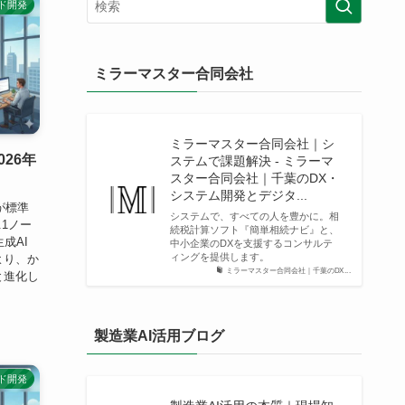
ド開発
ミラーマスター合同会社
ミラーマスター合同会社｜シ
026年
ステムで課題解決 - ミラーマ
スター合同会社｜千葉のDX・
システム開発とデジタ...
が標準
システムで、すべての人を豊かに。相
.1ノー
続税計算ソフト『簡単相続ナビ』と、
成AI
中小企業のDXを支援するコンサルテ
ィングを提供します。
より、か
ミラーマスター合同会社｜千葉のDX...
と進化し
製造業AI活用ブログ
ド開発