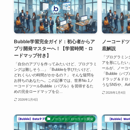
Bubble学習完全ガイド：初心者からア
ノーコードツ
プリ開発マスターへ！【学習時間・ロ
底解説
ードマップ付き】
「プログラミン
アを形にしたい
「自分のアプリを作ってみたいけど、プログラミ
ールが、ノーコ
ングは難しそう…」「Bubbleを学びたいけど、
「Bubble（バ
どれくらいの時間がかかるの？」 そんな疑問を
ドラッグ＆ドロップ
お持ちのあなたへ。この記事では、世界No.1ノ
うなSNSや、Air
ーコードツールBubble（バブル）を習得するた
めの完全ロードマップを公...
2026年1月4日
2026年1月4日
ノーコード・ローコード開発