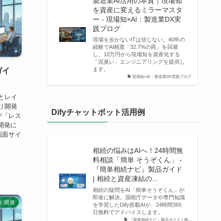
製造業AI活用の本質｜現場知
を資産に変えるミラーマスタ
ー - 現場知×AI：製造業DX実
践ブログ
現場を歩かないITは信じない。40年の
経験でAI精度「32.7%の罠」を回避
し、10万円から現場知を資産化する
「泥臭い」エンジニアリングを提供し
ます。
ガイ
現場知×AI：製造業DX実践ブログ
とレイ
プリ開発
Difyチャットボット活用例
が「レス
開発に
画面サイ
相続の悩みはAIへ！24時間無
料相談「簡単 そうぞくん」 -
『簡単相続ナビ』製品ガイド
| 相続と資産凍結の...
相続の疑問をAI「簡単そうぞくん」が
即座に解決。国税庁データや専門知識
ド開発
を学習したDify搭載AIが、24時間365
日無料でアドバイスします。
『簡単相続ナビ』製品ガイド | 相...