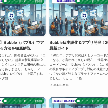
ノーコード・ローコード開発
ノーコード・ローコー
】Bubble（バブル）でア
Bubble日本語化＆アプリ開発！2
る方法を徹底解説
最新ガイド
るけれど、開発資金がない」「エ
「2026年、アプリ開発はAIとノーコード
からない」 起業や新規事業の立
になる」と言われて久しい現在。 世界No
、こうしたシステム開発の壁にぶ
コードツール「Bubble（バブル）」は、生
なくありません。 しかし、ノー
の統合やネイティブアプリ対応の強化に
ubble（バブル）」を活用すれ
つてないほど強力なプラットフォームへ
グ知...
ました。 しかし、「画...
2026年1月4日
ノーコード・ローコード開発
ノーコード・ローコー