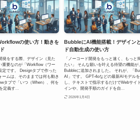
Workflowの使い方！動きを
BubbleにAI機能搭載！デザイン
ド
ド自動生成の使い方
プリ開発をする際、デザイン（見た
「ノーコード開発をもっと速く、もっと
重要なのが「Workflow（ワー
たい」 そんな願いを叶える待望の機能が
定です。 Designタブで作った
Bubbleに追加されました。 それが、「Bub
ォームは、そのままでは何も動き
AI」です。 GPT-4oなどの最新AIモデル
flowタブで「いつ（When）、何を
し、テキストで指示するだけでWebサイ
定義す...
インや、開発手順のガイドを自...
2026年1月4日