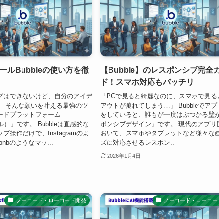
ールBubbleの使い方を徹
【Bubble】のレスポンシブ完全
ド！スマホ対応もバッチリ
グはできないけど、自分のアイデ
「PCで見ると綺麗なのに、スマホで見る
」 そんな願いを叶える最強のツ
アウトが崩れてしまう…」 Bubbleでア
ードプラットフォーム
をしていると、誰もが一度はぶつかる壁
ブル）」です。 Bubbleは直感的な
ポンシブデザイン」です。 現代のアプリ
操作だけで、Instagramのよ
おいて、スマホやタブレットなど様々な
bnbのようなマッ...
ズに対応させるレスポン...
2026年1月4日
ノーコード・ローコード開発
ノーコード・ローコー