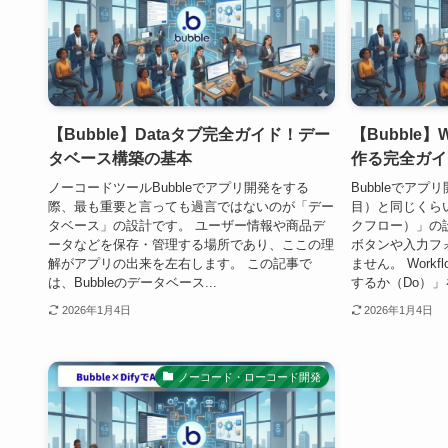
【Bubble】Dataタブ完全ガイド！デー
【Bubble】
タベース構築の基本
作る完全ガイ
ノーコードツールBubbleでアプリ開発をする
Bubbleでア
際、最も重要と言っても過言ではないのが「デー
目）と同じくらい
タベース」の設計です。 ユーザー情報や商品デ
クフロー）」の設
ータなどを保存・管理する場所であり、ここの理
ボタンや入力フ
解がアプリの出来を左右します。 この記事で
ません。 Work
は、Bubbleのデータベース...
するか（Do）」を
2026年1月4日
2026年1月4日
ノーコード・ローコード開発