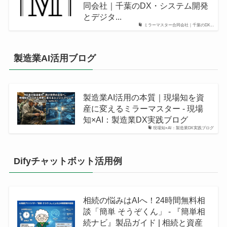
同会社｜千葉のDX・システム開発
とデジタ...
ミラーマスター合同会社｜千葉のDX...
製造業AI活用ブログ
製造業AI活用の本質｜現場知を資
産に変えるミラーマスター - 現場
知×AI：製造業DX実践ブログ
現場知×AI：製造業DX実践ブログ
Difyチャットボット活用例
相続の悩みはAIへ！24時間無料相
談「簡単 そうぞくん」 - 『簡単相
続ナビ』製品ガイド | 相続と資産