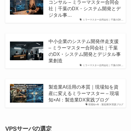
コンサル – ミラーマスター合同会
社｜千葉のDX・システム開発とデ
ジタル事…
ミラーマスター合同会社｜千葉のDX…
中小企業のシステム開発伴走支援
– ミラーマスター合同会社｜千葉
のDX・システム開発とデジタル事
業創造
ミラーマスター合同会社｜千葉のDX…
製造業AI活用の本質｜現場知を資
産に変えるミラーマスター – 現場
知×AI：製造業DX実践ブログ
現場知×AI：製造業DX実践ブログ
VPSサーバの選定