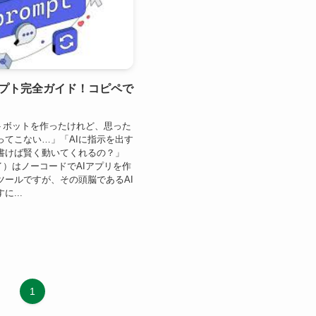
ロンプト完全ガイド！コピペで
ットボットを作ったけれど、思った
ってこない…」「AIに指示を出す
書けば賢く動いてくれるの？」
ァイ）はノーコードでAIアプリを作
ツールですが、その頭脳であるAI
...
1