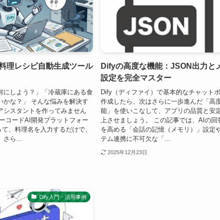
る！料理レシピ自動生成ツール
Difyの高度な機能：JSON出力と
設定を完全マスター
何にしよう？」「冷蔵庫にある食
Dify（ディファイ）で基本的なチャット
いかな？」 そんな悩みを解決す
作成したら、次はさらに一歩進んだ「高
Iアシスタントを作ってみません
能」を使いこなして、アプリの品質と安
ーコードAI開発プラットフォー
上させましょう。 この記事では、AIの回
使って、料理名を入力するだけで、
を高める「会話の記憶（メモリ）」設定
さら...
テム連携に不可欠な「...
2025年12月23日
Dify入門・活用事例