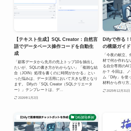
【テキスト生成】SQL Creator：自然言
Difyで作
語でデータベース操作コードを自動生
の構築ガイド
成
「今夜の献立、
材で何か作れな
「顧客データから先月の売上トップ10を抽出し
る自分専用のA
たいが、SQLの書き方がわからない」「複雑な結
か？ 今回は、ノ
合（JOIN）処理を書くのに時間がかかる」とい
ム「Dify」を
った悩みは、データ活用において大きな壁となり
材料から作り方、
ます。 Difyの「SQL Creator（SQLクリエータ
ー）」テンプレートは、デ...
2025年12月31日
2026年1月2日
Dify開発事例