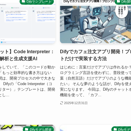
Difyテンプレート
Dify
】Code Interpreter：
Difyでカフェ注文アプリ開発！
解析と生成支援AI
トだけで実装する方法
をしていて、「このコードが動か
はじめに：言葉だけでアプリは作れるか？
「もっと効率的な書き方はない
ログラミング言語を使わずに、普段使っ
間は、開発プロセスの中で大きな
葉（自然言語）だけでアプリのような機
fyの「Code Interpreter（コ
たい」 そんな夢のような話が、Difyを使
リター）」テンプレートは、開発
実になります。 今回は、Difyのチャット
...
機能を使って、「カフ...
2025年12月31日
Difyモデル開発
Difyモ