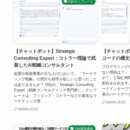
Difyテンプレート
【チャットボット】Strategic
【チャットボット
Consulting Expert：コトラー理論で武
コードの構文
装したAI戦略コンサルタント
プログラミング
ない理由は？」
起業や新規事業の立ち上げにおいて、「マーケテ
か？」と悩む時
ィング戦略」の壁打ち相手が欲しいと思ったこと
割合を占めます。 Di
はありませんか？ Difyの「Strategic Consulting
ードインタープ
Expert（戦略コンサルティング専門家）」テンプ
者のパートナーとし
レートは、フィリップ・コトラーなどの著名なマ
ーケティング理...
2026年1月2日
2026年1月2日
Dify開発事例