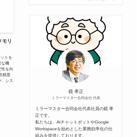
メモリ
ボットを
度な機
定性を向
答精度
や、シス
鏡 孝正
ミラーマスター合同会社 代表
ミラーマスター合同会社代表社員の鏡 孝
正です。
私たちは、AIチャットボットやGoogle
Workspaceを始めとした業務効率化の仕
組みを提供しております。