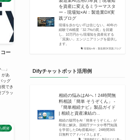
製造業AI活用の本質｜現場知
を資産に変えるミラーマスタ
ー - 現場知×AI：製造業DX実
践ブログ
現場を歩かないITは信じない。40年の
経験でAI精度「32.7%の罠」を回避
し、10万円から現場知を資産化する
「泥臭い」エンジニアリングを提供し
ます。
現場知×AI：製造業DX実践ブログ
！コー
い…」
Difyチャットボット活用例
c）があ
バッグ
無視でき
発プラッ
相続の悩みはAIへ！24時間無
料相談「簡単 そうぞくん」 -
『簡単相続ナビ』製品ガイド
| 相続と資産凍結の...
相続の疑問をAI「簡単そうぞくん」が
即座に解決。国税庁データや専門知識
デル開発
を学習したDify搭載AIが、24時間365
日無料でアドバイスします。
『簡単相続ナビ』製品ガイド | 相...