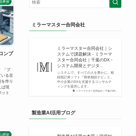
開発事例
ミラーマスター合同会社
ミラーマスター合同会社｜シ
プロンプ
ステムで課題解決 - ミラーマ
スター合同会社｜千葉のDX・
システム開発とデジタ...
 「プ
システムで、すべての人を豊かに。相
ている言
続税計算ソフト『簡単相続ナビ』と、
能を作り
中小企業のDXを支援するコンサルテ
ィングを提供します。
えば現
ミラーマスター合同会社｜千葉のDX...
ボット
製造業AI活用ブログ
デル開発