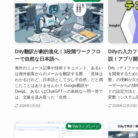
Dify翻訳が劇的進化！3段階ワークフロ
Difyの入
ーで自然な日本語へ
説！アプリ開
海外のニュース記事や技術ドキュメント、あるい
Dify（ディフ
は海外顧客からのメールを翻訳する際、「意味は
を開発するため
わかるけれど、日本語として少し不自然」だと感
数」の理解が欠
じたことはありませんか？ Google翻訳や
ーザーからの情
DeepL、あるいはChatGPTへの単純な一問一答で
ドの設定方法と
は、文脈を汲み取った「自然...
変数（システム変数
2026年1月2日
2025年12月23日
Difyテンプレート