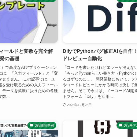
力フィールドと変数を完全解
DifyでPythonバグ修正AIを自作
発の基礎
ドレビュー自動化
ァイ）で高度なAIアプリケーション
「コードを書いたけれどエラーが消えな
には、「入力フィールド」と「変
「もっとPythonらしい書き方（Pythoni
かせません。 この記事では、ユ
るはずなのに…」 開発業務において、デ
報を受け取るための入力フィール
やコードレビューにかかる時間は決して
、データを柔軟に扱うための各種
ません。そこで今回は、ノーコードAI開
...
トフォーム「Dify」を活用...
2025年12月23日
Dify開発事例
Difyモ