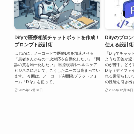
Difyで医療相談チャットボットを作成！
Difyのプ
プロンプト設計術
使える設計術
はじめに：ノーコードで医療DXを加速させる
「Difyでチャ
「患者さんからの一次対応を自動化したい」「問
ような回答が返
診の質を均一化したい」 医療現場やヘルスケア
のが苦手。どう
ビジネスにおいて、こうしたニーズは高まってい
Dify（ディフ
ます。 今回は、ノーコードAI開発プラットフォ
れる素晴らしい
ーム「Dify」を使って、...
の性能を引き出すに
2025年12月31日
2025年12月16日