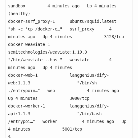
sandbox         4 minutes ago   Up 4 minutes 
(healthy)   

docker-ssrf_proxy-1      ubuntu/squid:latest                         
"sh -c 'cp /docker-e…"   ssrf_proxy      4 
minutes ago   Up 4 minutes             3128/tcp

docker-weaviate-1        
semitechnologies/weaviate:1.19.0            
"/bin/weaviate --hos…"   weaviate        4 
minutes ago   Up 4 minutes             

docker-web-1             langgenius/dify-
web:1.1.3                   "/bin/sh 
./entrypoin…"   web             4 minutes ago   
Up 4 minutes             3000/tcp

docker-worker-1          langgenius/dify-
api:1.1.3                   "/bin/bash 
/entrypoi…"   worker          4 minutes ago   Up 
4 minutes             5001/tcp

$