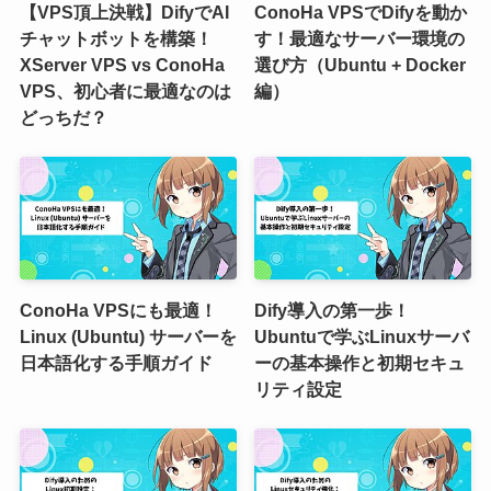
【VPS頂上決戦】DifyでAI
ConoHa VPSでDifyを動か
チャットボットを構築！
す！最適なサーバー環境の
XServer VPS vs ConoHa
選び方（Ubuntu + Docker
VPS、初心者に最適なのは
編）
どっちだ？
ConoHa VPSにも最適！
Dify導入の第一歩！
Linux (Ubuntu) サーバーを
Ubuntuで学ぶLinuxサーバ
日本語化する手順ガイド
ーの基本操作と初期セキュ
リティ設定