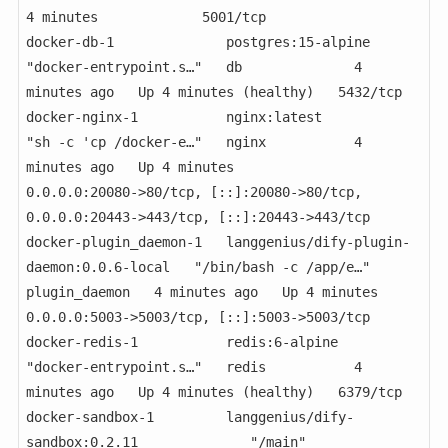
4 minutes             5001/tcp

docker-db-1              postgres:15-alpine                          
"docker-entrypoint.s…"   db              4 
minutes ago   Up 4 minutes (healthy)   5432/tcp

docker-nginx-1           nginx:latest                                
"sh -c 'cp /docker-e…"   nginx           4 
minutes ago   Up 4 minutes             
0.0.0.0:20080->80/tcp, [::]:20080->80/tcp, 
0.0.0.0:20443->443/tcp, [::]:20443->443/tcp

docker-plugin_daemon-1   langgenius/dify-plugin-
daemon:0.0.6-local   "/bin/bash -c /app/e…"   
plugin_daemon   4 minutes ago   Up 4 minutes             
0.0.0.0:5003->5003/tcp, [::]:5003->5003/tcp

docker-redis-1           redis:6-alpine                              
"docker-entrypoint.s…"   redis           4 
minutes ago   Up 4 minutes (healthy)   6379/tcp

docker-sandbox-1         langgenius/dify-
sandbox:0.2.11              "/main"                   