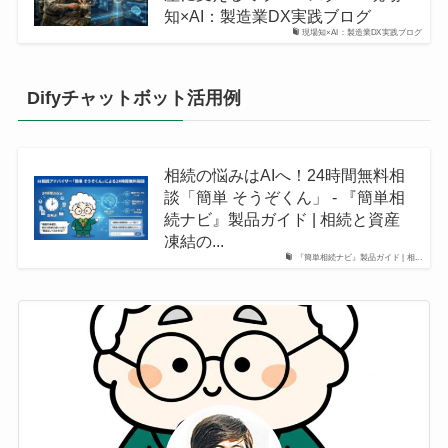
知×AI：製造業DX実践ブログ
現場知×AI：製造業DX実践ブログ
Difyチャットボット活用例
相続の悩みはAIへ！24時間無料相
談「簡単 そうぞくん」 - 『簡単相
続ナビ』製品ガイド | 相続と資産
凍結の...
『簡単相続ナビ』製品ガイド | 相...