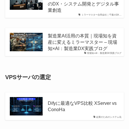
のDX・システム開発とデジタル事
業創造
ミラーマスター合同会社｜千葉のDX…
製造業AI活用の本質｜現場知を資
産に変えるミラーマスター – 現場
知×AI：製造業DX実践ブログ
現場知×AI：製造業DX実践ブログ
VPSサーバの選定
Difyに最適なVPS比較 XServer vs
ConoHa
起業のためのシステム化