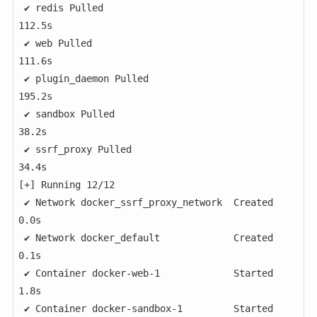
 ✔ redis Pulled                                       
112.5s 

 ✔ web Pulled                                         
111.6s 

 ✔ plugin_daemon Pulled                               
195.2s 

 ✔ sandbox Pulled                                     
38.2s 

 ✔ ssrf_proxy Pulled                                  
34.4s 

[+] Running 12/12

 ✔ Network docker_ssrf_proxy_network  Created         
0.0s 

 ✔ Network docker_default             Created         
0.1s 

 ✔ Container docker-web-1             Started         
1.8s 

 ✔ Container docker-sandbox-1         Started         