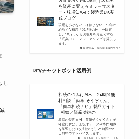
製造業AI活用の本質｜現場知
を資産に変えるミラーマスタ
ー - 現場知×AI：製造業DX実
践ブログ
現場を歩かないITは信じない。40年の
経験でAI精度「32.7%の罠」を回避
し、10万円から現場知を資産化する
「泥臭い」エンジニアリングを提供し
ます。
現場知×AI：製造業DX実践ブログ
ま
Difyチャットボット活用例
まし
相続の悩みはAIへ！24時間無
料相談「簡単 そうぞくん」 -
『簡単相続ナビ』製品ガイド
減
| 相続と資産凍結の...
相続の疑問をAI「簡単そうぞくん」が
即座に解決。国税庁データや専門知識
を学習したDify搭載AIが、24時間365
日無料でアドバイスします。
『簡単相続ナビ』製品ガイド | 相...