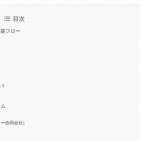
目次
構築フロー
策
スト
テム
ター合同会社）