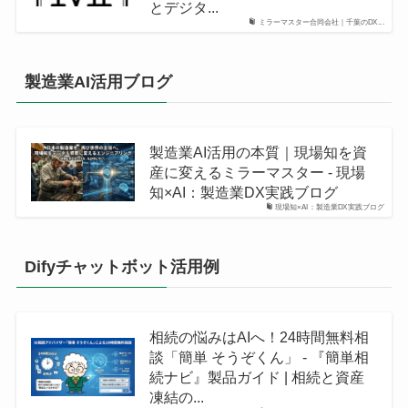
とデジタ...
ミラーマスター合同会社｜千葉のDX...
製造業AI活用ブログ
製造業AI活用の本質｜現場知を資
産に変えるミラーマスター - 現場
知×AI：製造業DX実践ブログ
現場知×AI：製造業DX実践ブログ
Difyチャットボット活用例
相続の悩みはAIへ！24時間無料相
談「簡単 そうぞくん」 - 『簡単相
続ナビ』製品ガイド | 相続と資産
凍結の...