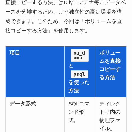
直接コピーする方法」はDifyコンテナ毎にデータベ
ースを分離するため、より独立性の高い環境を構
築できます。このため、今回は「ボリュームを直
接コピーする方法」を使用します。
項目
ボリュー
pg_d
ump
ムを直接
と
コピーす
psql
る方法
を使った
方法
データ形式
SQLコマ
ディレク
ンド形
トリ内の
式。
物理ファ
イル。