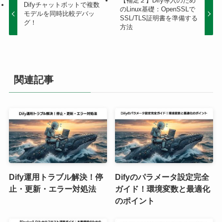
【補足２】Dify導入のため
Difyチャットボットで複数
のLinux基礎：OpenSSLで
モデルを同時比較デバッ
SSL/TLS証明書を準備する
グ！
方法
関連記事
Dify運用トラブル解決！停
Difyのパラメータ設定完全
止・更新・エラー対処法
ガイド！環境変数と最適化
のポイント