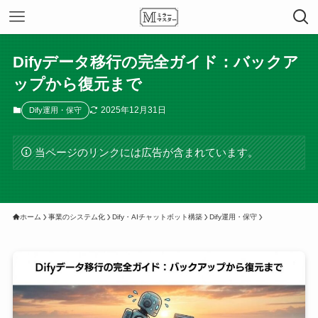
Difyデータ移行の完全ガイド：バックア
ップから復元まで
2025年12月31日
Dify運用・保守
当ページのリンクには広告が含まれています。
ホーム
事業のシステム化
Dify・AIチャットボット構築
Dify運用・保守