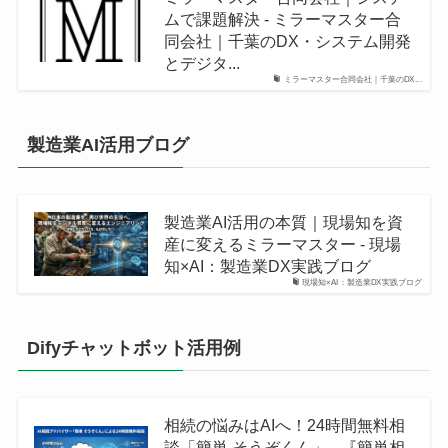
ムで課題解決 - ミラーマスター合
同会社｜千葉のDX・システム開発
とデジタ...
ミラーマスター合同会社｜千葉のDX...
製造業AI活用ブログ
製造業AI活用の本質｜現場知を資
産に変えるミラーマスター - 現場
知×AI：製造業DX実践ブログ
現場知×AI：製造業DX実践ブログ
Difyチャットボット活用例
相続の悩みはAIへ！24時間無料相
談「簡単 そうぞくん」 - 『簡単相